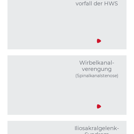
vorfall der HWS
Wirbel­kanal­
verengung
(Spinalkanalstenose)
Iliosakral­gelenk-