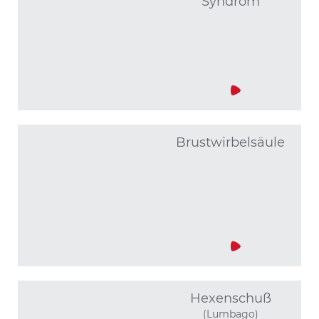
Syndrom
Brust­wirbelsäule
Hexenschuß
(Lumbago)