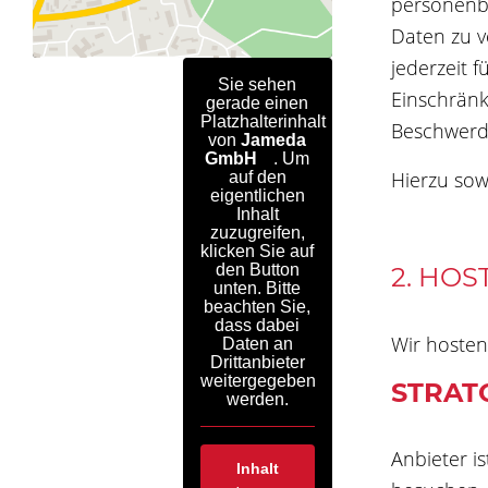
personenbe
Daten zu v
jederzeit 
Sie sehen
Einschränk
gerade einen
Platzhalterinhalt
Beschwerde
von
Jameda
GmbH
. Um
Hierzu sow
auf den
eigentlichen
Inhalt
zuzugreifen,
klicken Sie auf
den Button
2. HOS
unten. Bitte
beachten Sie,
dass dabei
Wir hosten
Daten an
Drittanbieter
weitergegeben
STRAT
werden.
Anbieter i
Inhalt