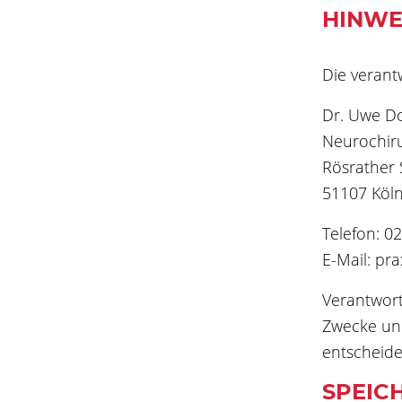
HINWE
Die verantw
Dr. Uwe Do
Neurochiru
Rösrather 
51107 Köl
Telefon: 0
E-Mail: pr
Verantwortl
Zwecke und
entscheide
SPEIC