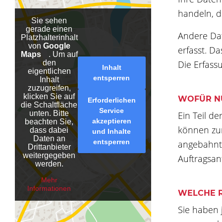
handeln, d
Sie sehen
gerade einen
Andere Dat
Platzhalterinhalt
von
Google
erfasst. Da
Maps
. Um auf
Die Erfass
den
Inhalt
eigentlichen
entsperren
Inhalt
zuzugreifen,
klicken Sie auf
WOFÜR NU
Erforderlichen
die Schaltfläche
Service
unten. Bitte
Ein Teil d
akzeptieren
beachten Sie,
können zur
dass dabei
und Inhalte
Daten an
entsperren
angebahnt 
Drittanbieter
weitergegeben
Auftragsan
werden.
Mehr
Informationen
WELCHE R
Sie haben 