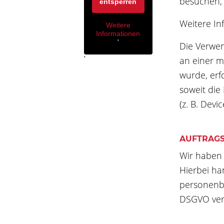
besuchen, e
entsperren
Weitere In
Weitere
Informationen
'
Die Verwen
an einer m
'
wurde, erf
soweit die
(z. B. Devi
AUFTRAG
Wir haben 
Hierbei ha
personenb
DSGVO vera