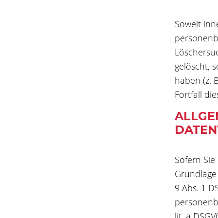
Soweit inn
personenbe
Löschersuc
gelöscht, 
haben (z. 
Fortfall di
ALLGE
DATEN
Sofern Sie
Grundlage 
9 Abs. 1 D
personenbe
lit. a DSGV